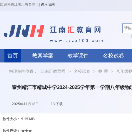
欢迎光临江南汇教育网！
|
进入旧站
首页
教案学案
教学课件
名校试卷
您现在的位置：
江南汇教育网
>
名校试卷
>
物 理
>
八年级
泰州靖江市靖城中学2024-2025学年第一学期八年级
2025年11月18日
13 下载
软件大小：
5.15 MB
软件评级：
★★★