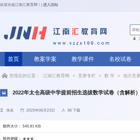
欢迎光临江南汇教育网！
|
进入旧站
首页
教案学案
教学课件
名校试卷
您现在的位置：
江南汇教育网
>
竞赛专栏
>
数 学
>
地方竞
2022年太仓高级中学提前招生选拔数学试卷（含解析
佚名
2025年06月23日
96 下载
软件大小：
545.91 KB
软件评级：
★★★