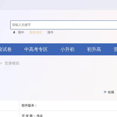
期中
期末考试
课件
校试卷
中高考专区
小升初
初升高
>
竞赛模拟
收藏
软件版本：
开 发 商：
佚名