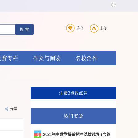
充值
上传
搜 索
竞赛专栏
作文与阅读
名校合作
消费3点数
点券
分享
热门资源
2021初中数学提前招生选拔试卷 (含答