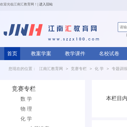
欢迎光临江南汇教育网！
|
进入旧站
首页
教案学案
教学课件
名校试卷
您现在的位置：
江南汇教育网
>
竞赛专栏
>
化 学
>
专题训
竞赛专栏
本栏目
数 学
物 理
化 学