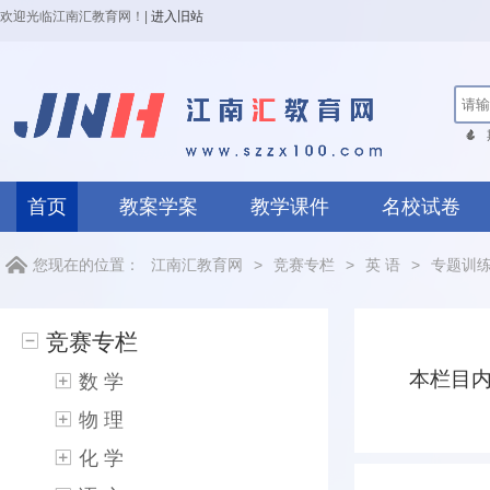
欢迎光临江南汇教育网！
|
进入旧站
首页
教案学案
教学课件
名校试卷
您现在的位置：
江南汇教育网
>
竞赛专栏
>
英 语
>
专题训
竞赛专栏
本栏目
数 学
物 理
化 学