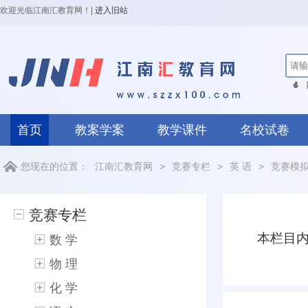
欢迎光临江南汇教育网！
|
进入旧站
首页
教案学案
教学课件
名校试卷
您现在的位置：
江南汇教育网
>
竞赛专栏
>
英 语
>
竞赛模
竞赛专栏
本栏目
数 学
物 理
化 学